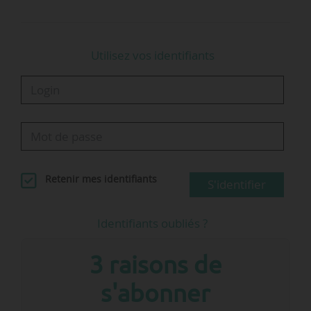
Le projet Green-eBus est soutenu dans le cadre
du PIA opéré par l’Ademe. L’industrialisation de
la filière est financée par France Relance…
Utilisez vos identifiants
Retenir mes identifiants
S'identifier
Identifiants oubliés ?
3 raisons de
s'abonner