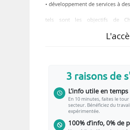
• développement de services à des
tels sont les objectifs de C
quotidiennement 10 000 enfants
L'accè
partenaires le 03/10/2022.
L’équipe Mid Cap de Meanings (maj
novembre 2018 à MyMobility p
l’inclusivité et de la mobilit
3 raisons de 
transformations de MyMobility 
améliorent l’assistance aux perso
L’info utile en temps 
En 10 minutes, faites le tour 
secteur. Bénéficiez du trava
expérimentée.
100% d’info, 0% de 