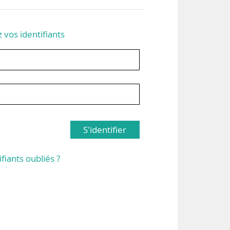
z vos identifiants
S'identifier
ifiants oubliés ?