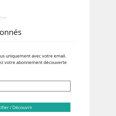
gne
les
abonnés
e en
 de
s uniquement avec votre email.
des
 votre abonnement découverte
qui
tifier / Découvrir