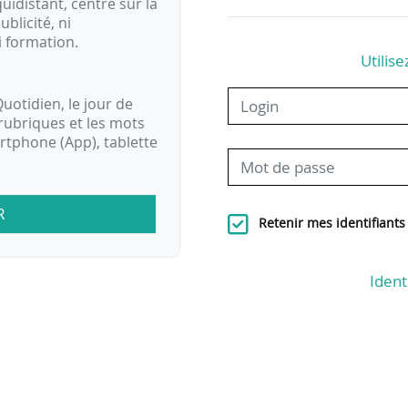
idistant, centré sur la
ublicité, ni
i formation.
Utilise
uotidien, le jour de
rubriques et les mots
artphone (App), tablette
R
Retenir mes identifiants
Ident