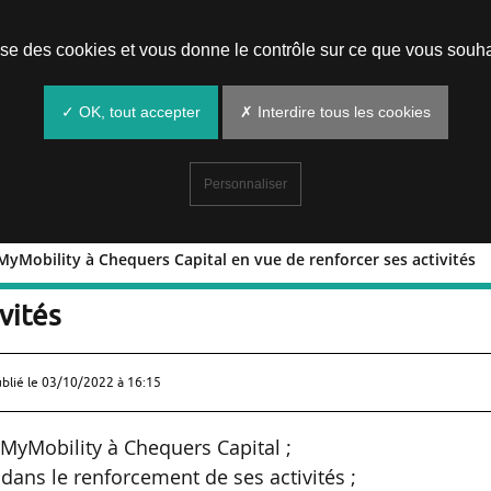
Prendre un rendez-vous
lise des cookies et vous donne le contrôle sur ce que vous souha
✓ OK, tout accepter
✗ Interdire tous les cookies
Personnaliser
 MyMobility à Chequers Capital en vue de renforcer ses activités
sion de MyMobility à Chequers Capital 
vités
ublié le
03/10/2022 à 16:15
 MyMobility à Chequers Capital ;
ns le renforcement de ses activités ;