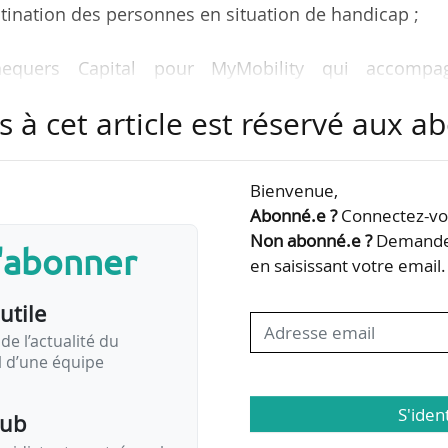
tination des personnes en situation de handicap ;
hequers Capital pour MyMobility qui accompa
 en situation de handicap à l’école, annoncent 
s à cet article est réservé aux 
oritaire au capital de MyMobility) s’était associé
Bienvenue,
our accompagner l’opérateur dans les secteurs
Abonné.e ?
Connectez-vou
é des personnes fragiles. « Nous sommes fiers 
Non abonné.e ?
Demandez
s'abonner
au niveau de l’entreprise et de ses évolutions 
en saisissant votre email.
nnes en situation de handicap »…
utile
de l’actualité du
il d’une équipe
S'iden
pub