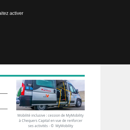
Nous joindre
itez activer
Espace abonné
en
Mobilité inclusive : cession de MyMobility
à Chequers Capital en vue de renforcer
ses activités - © MyMobility