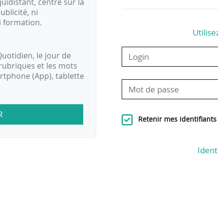
idistant, centré sur la
ublicité, ni
i formation.
Utilise
uotidien, le jour de
rubriques et les mots
artphone (App), tablette
R
Retenir mes identifiants
Ident