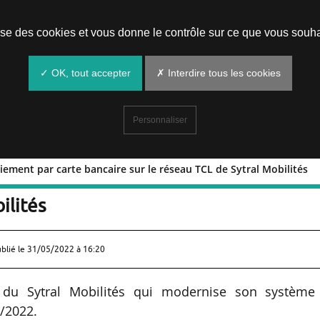
Prendre un rendez-vous
lise des cookies et vous donne le contrôle sur ce que vous souha
✓ OK, tout accepter
✗ Interdire tous les cookies
Personnaliser
iement par carte bancaire sur le réseau TCL de Sytral Mobilités
t du paiement par carte bancaire sur l
ilités
ublié le
31/05/2022 à 16:20
if du Sytral Mobilités qui modernise son système
5/2022.