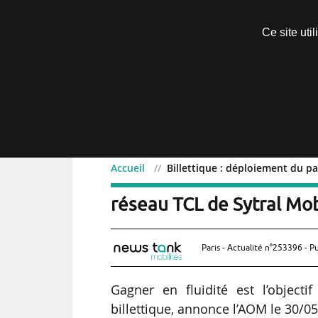
Découvrir sans engagement
Ce site uti
Menu
Accueil
Billettique : déploiement du pa
Billettique : déploiemen
réseau TCL de Sytral Mob
Paris - Actualité n°253396 - P
Gagner en fluidité est l’object
billettique, annonce l’AOM le 30/0