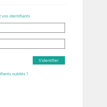
z vos identifiants
S'identifier
ifiants oubliés ?