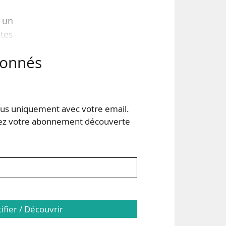
 un
stes
dent
abonnés
ent
s uniquement avec votre email.
 votre abonnement découverte
s de
tifier / Découvrir