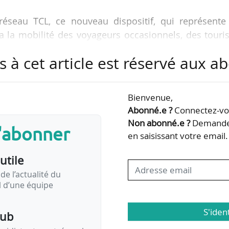
réseau TCL, ce nouveau dispositif, qui représente
ra la mobilité des voyageurs occasionnels, des touri
ansports en commun », indique Bruno Bernard, prési
s à cet article est réservé aux 
l Mobilités.
notamment nécessité les compétences du groupem
Bienvenue,
e-Alpes.
Abonné.e ?
Connectez-vou
Non abonné.e ?
Demandez
 Carte bancaire
s'abonner
en saisissant votre email.
utile
ord des bus et des tramways ainsi qu’aux entrées des station
de l’actualité du
yer et de valider son trajet en…
il d’une équipe
S'iden
pub