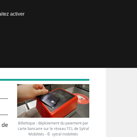
Nous joindre
itez activer
Espace abonné
e
Billettique : déploiement du paiement par
 de
carte bancaire sur le réseau TCL de Sytral
Mobilités - © sytral mobilités