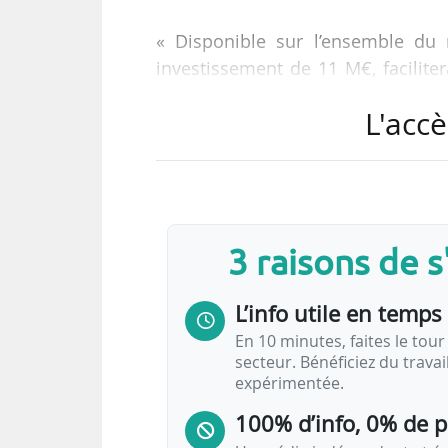
« Disponible sur l’ensemble du 
investissement de 11 M€, facilite
et encourage l’utilisation des tr
L'accè
de la Métropole de Lyon et de Sytra
Initié en 2020, ce chantier a 
Worldline - Caisse d’Epargne Rhôn
Le système de billettique TCL
3 raisons de 
Caractéristiques
L’info utile en temps 
4 000 nouveaux valideurs déployés à b
En 10 minutes, faites le tour 
métro et du funiculaire permettant de pa
secteur. Bénéficiez du trava
expérimentée.
100% d’info, 0% de 