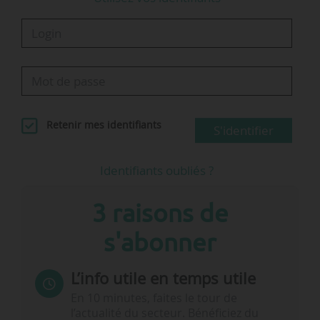
Le salon accueille également des exposants tels
que…
Retenir mes identifiants
S'identifier
Identifiants oubliés ?
3 raisons de
s'abonner
L’info utile en temps utile
En 10 minutes, faites le tour de
l’actualité du secteur. Bénéficiez du