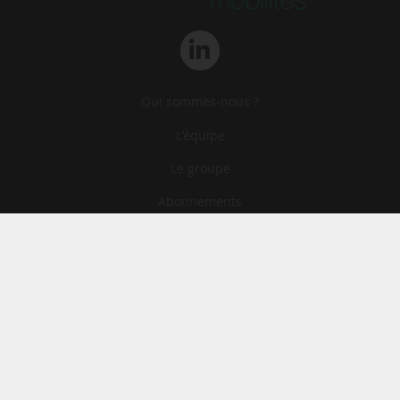
Qui sommes-nous ?
L‘équipe
Le groupe
Abonnements
Contact
Archives
CGA
Mentions légales
Confidentialité