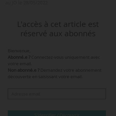
au JO le 28/05/2022.
Mélanie Mégraud était directrice de cabinet
L'accès à cet article est
adjointe de la ministre chargée de l’Industrie
depuis décembre 2020.
réservé aux abonnés
Bienvenue,
Abonné.e ?
Connectez-vous uniquement avec
votre email.
Mélanie Mégraud
Non abonné.e ?
Demandez votre abonnement
découverte en saisissant votre email.
Responsable planification & transformation
EMEA et Asie
@ EssilorLuxottica
…
S'identifier / Découvrir