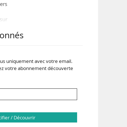
ers
sur
bâti
abonnés
dans
s uniquement avec votre email.
 votre abonnement découverte
evra
tifier / Découvrir