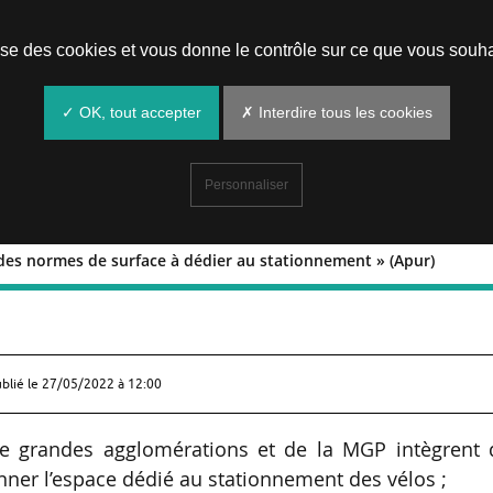
Prendre un rendez-vous
lise des cookies et vous donne le contrôle sur ce que vous souha
✓ OK, tout accepter
✗ Interdire tous les cookies
Personnaliser
t des normes de surface à dédier au stationnement » (Apur)
 fixent des normes de surface à dédier 
ublié le
27/05/2022 à 12:00
e grandes agglomérations et de la MGP intègrent 
er l’espace dédié au stationnement des vélos ;