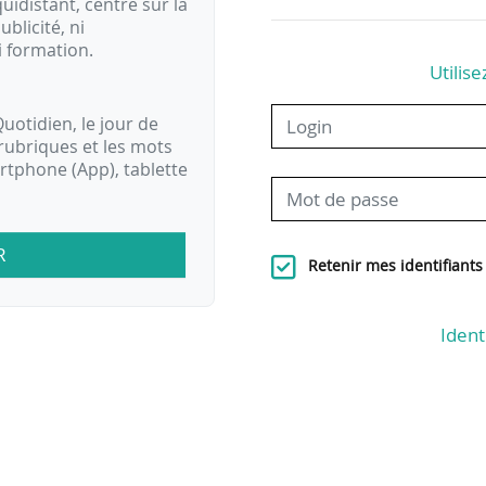
idistant, centré sur la
ublicité, ni
i formation.
Utilise
uotidien, le jour de
rubriques et les mots
artphone (App), tablette
R
Retenir mes identifiants
Ident