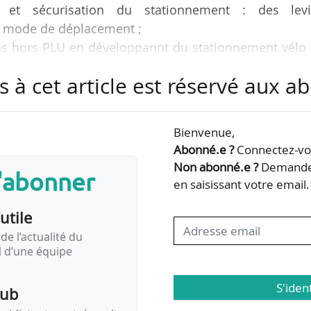
age et sécurisation du stationnement : des levi
e mode de déplacement ;
ons hors PLU en développannt du stationnement vélo 
s d’aides à la réalisation de locaux vélo dans le 
s à cet article est réservé aux 
ments dans l’analyse de l’Apur publiée en mai 2022 
Bienvenue,
Paris entamée fin 2020.
Abonné.e ?
Connectez-vou
Non abonné.e ?
Demandez
s'abonner
PLU date de 2006. Une fois rédigé, le nouveau PLU d
en saisissant votre email.
l sera contrôlé par le préfet puis adopté fin…
utile
de l’actualité du
il d’une équipe
S'iden
pub