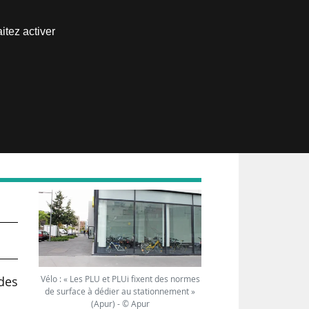
Nous joindre
itez activer
Espace abonné
au
Vélo : « Les PLU et PLUi fixent des normes
des
de surface à dédier au stationnement »
(Apur) - © Apur