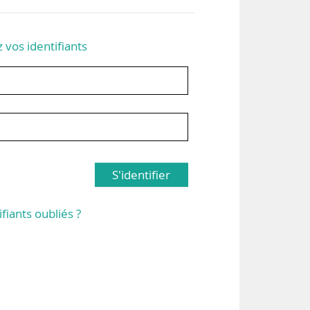
z vos identifiants
S'identifier
ifiants oubliés ?