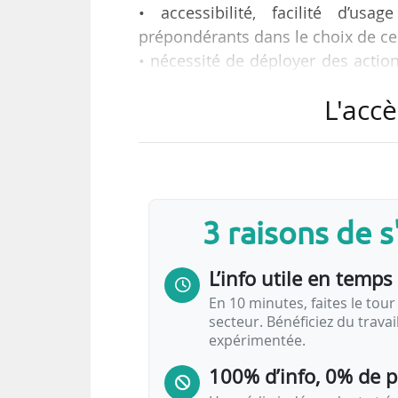
• accessibilité, facilité d’us
prépondérants dans le choix de c
• nécessité de déployer des acti
l’espace public ou des dispositif
L'accè
existant ;
tels sont les principaux enseigne
le cadre de la révision du PLU de 
3 raisons de 
La dernière révision générale du 
être débattu au Conseil de Paris. I
L’info utile en temps 
En 10 minutes, faites le tour 
secteur. Bénéficiez du trava
expérimentée.
100% d’info, 0% de 