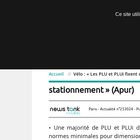
Découvrir sans engagement
Ce site uti
Menu
Accueil
Vélo : « Les PLU et PLUi fixen
Vélo : « Les PLU et PLUi
stationnement » (Apur)
Paris - Actualité n°253024 - P
• Une majorité de PLU et PLUi d
normes minimales pour dimensionn