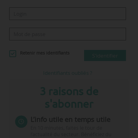
représentatives au niveau de l’avenant peuvent
s’opposer à son…
Retenir mes identifiants
S'identifier
Identifiants oubliés ?
3 raisons de
s'abonner
L’info utile en temps utile
En 10 minutes, faites le tour de
l’actualité du secteur. Bénéficiez du