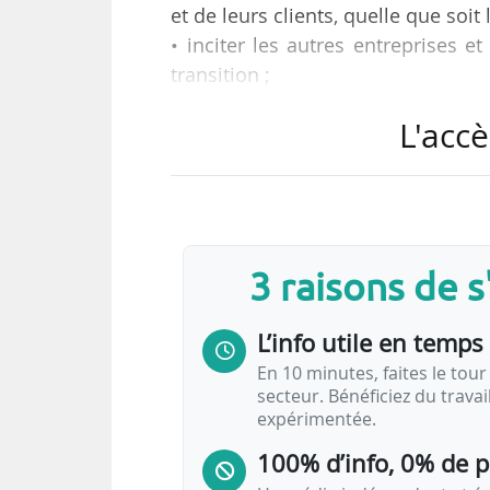
et de leurs clients, quelle que soit
• inciter les autres entreprises 
transition ;
L'accè
tels sont les objectifs des Grands 
de SNCF Voyageurs le 23/05/2022.
Le dépôt des candidatures est ouv
3 raisons de 
Les lauréats des quatre prix seron
Grands Prix de l’Écomobilité
L’info utile en temps 
En 10 minutes, faites le tour 
Catégories des Prix
secteur. Bénéficiez du trava
expérimentée.
Prix mobilité durable entreprises :
réc
transport en 2021
100% d’info, 0% de 
…