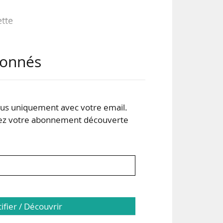
ette
abonnés
ités
s uniquement avec votre email.
 votre abonnement découverte
e de
tifier / Découvrir