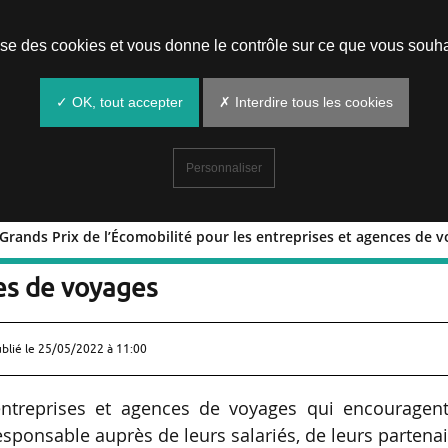
Prendre un rendez-vous
lise des cookies et vous donne le contrôle sur ce que vous souha
✓ OK, tout accepter
✗ Interdire tous les cookies
Personnaliser
Grands Prix de l’Écomobilité pour les entreprises et agences de 
n des Grands Prix de l’Écomobilité po
ces de voyages
ublié le
25/05/2022 à 11:00
entreprises et agences de voyages qui encouragent
esponsable auprès de leurs salariés, de leurs partena