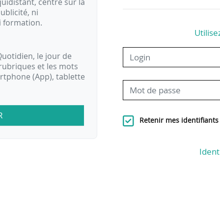
idistant, centré sur la
ublicité, ni
i formation.
Utilise
uotidien, le jour de
rubriques et les mots
artphone (App), tablette
R
Retenir mes identifiants
Ident