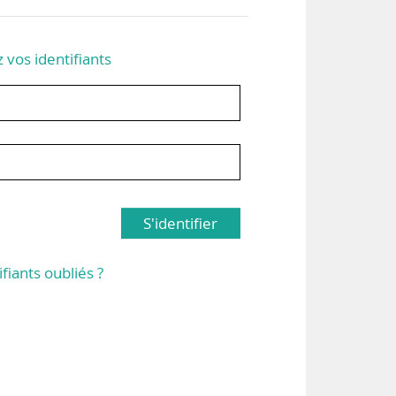
z vos identifiants
S'identifier
ifiants oubliés ?