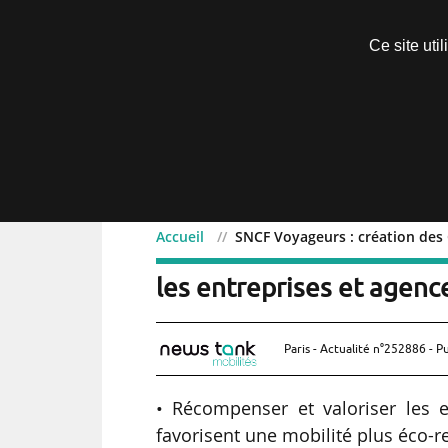
Découvrir sans engagement
Ce site uti
Menu
Accueil
SNCF Voyageurs : création des 
SNCF Voyageurs : créatio
les entreprises et agen
Paris - Actualité n°252886 - P
• Récompenser et valoriser les 
favorisent une mobilité plus éco-r