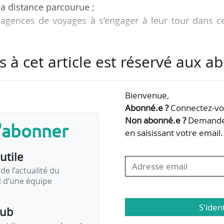
 la distance parcourue ;
et agences de voyages à s’engager à leur tour dans c
s à cet article est réservé aux 
Prix de l’Écomobilité, lancés par l’activité TGV-Interc
Bienvenue,
ert jusqu’au 31/05/2022 à 23h59.
Abonné.e ?
Connectez-vou
Non abonné.e ?
Demandez
s'abonner
t dévoilés le 13/09/2022 lors d’une cérémonie à Paris.
en saisissant votre email.
utile
de l’actualité du
il d’une équipe
ompense l’entreprise qui a le plus favorisé le train comme mod
S'iden
pub