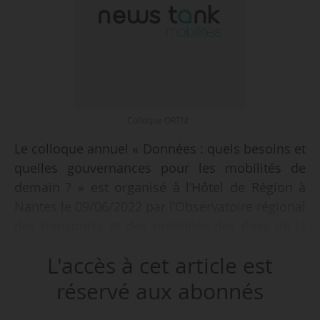
Colloque ORTM -
Le colloque annuel « Données : quels besoins et
quelles gouvernances pour les mobilités de
demain ? » est organisé à l’Hôtel de Région à
Nantes le 09/06/2022 par l’Observatoire régional
des transports et des mobilités des Pays de la
Loire.
L'accès à cet article est
Au programme : interventions, actions menées
réservé aux abonnés
par les différents acteurs, témoignages et