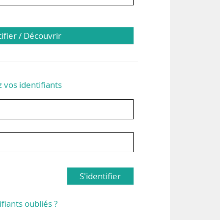
tifier / Découvrir
z vos identifiants
S'identifier
ifiants oubliés ?