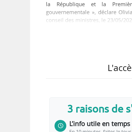
la République et la Premièr
gouvernementale », déclare Olivi
conseil des ministres, le 23/05/202
Le Gouvernement présenté le 20
délégué ou secrétaire d’État dédi
Transition écologique et de la Co
ministère « réunit les transpor
L'accè
biodiversité, l’aménagement ».
« Il y a de grandes administr
3 raisons de 
L’info utile en temps 
En 10 minutes, faites le tour 