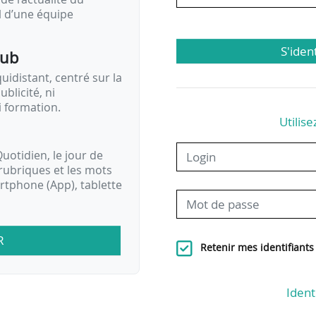
il d’une équipe
S'iden
pub
idistant, centré sur la
ublicité, ni
i formation.
Utilise
uotidien, le jour de
rubriques et les mots
artphone (App), tablette
R
Retenir mes identifiants
Ident