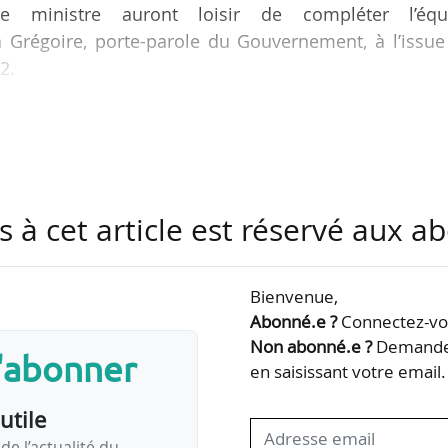
e ministre auront loisir de compléter l’équ
a Grégoire, porte-parole du Gouvernement, à l’issue
2.
/05/2022 ne comporte pas de ministre, ni minis
é aux transports. Amélie de Montchalin, ministre d
hésion des territoires, a précisé le 22/05/2022 que
ts, le logement, la protection de la nature et de
s à cet article est réservé aux 
ations au service de ces…
Bienvenue,
Abonné.e ?
Connectez-vou
Non abonné.e ?
Demandez
s'abonner
en saisissant votre email.
utile
de l’actualité du