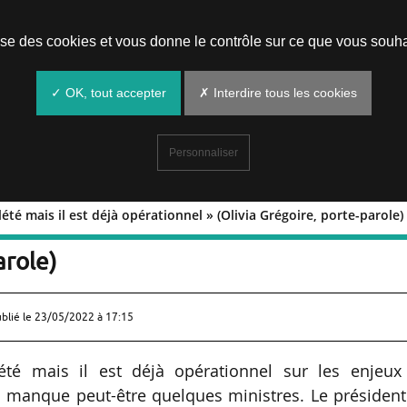
Prendre un rendez-vous
lise des cookies et vous donne le contrôle sur ce que vous souha
✓ OK, tout accepter
✗ Interdire tous les cookies
Personnaliser
é mais il est déjà opérationnel » (Olivia Grégoire, porte-parole)
omplété mais il est déjà opérationne
arole)
ublié le
23/05/2022 à 17:15
é mais il est déjà opérationnel sur les enjeux
s manque peut-être quelques ministres. Le présiden