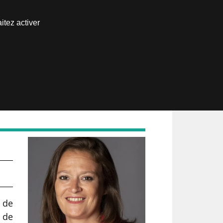
Nous joindre
itez activer
Espace abonné
l »
 de
t de