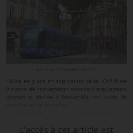
Le tramway à Montpellier Métropole -
• Mise en place en application de la LOM d’une
instance de concertation associant employeurs,
usagers et dédiée à l’ensemble des sujets de
mobilité sur le territoire ;
• composition : 25 à 30 représentants des
employeurs et acteurs économiques et 25 à 30
L'accès à cet article est
représentants des usagers et associations dont