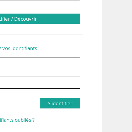
tifier / Découvrir
z vos identifiants
S'identifier
ifiants oubliés ?