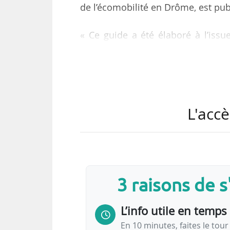
de l’écomobilité en Drôme, est publ
« Ce guide a été élaboré à l’iss
réponse à l’AO de l’Ademe sur les t
les acteurs institutionnels et non
directrice de recherche au Labo
News Tank le 20/05/2022.
L'accè
Méthodologie
Cette recherche-action financée par l’
territoires ruraux de Drôme et…
3 raisons de 
L’info utile en temps 
En 10 minutes, faites le tour 