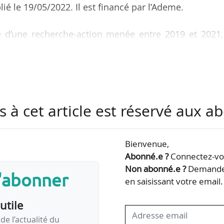
ié le 19/05/2022. Il est financé par l’Ademe.
ue d’une recherche-action menée entre 2019 et 2021,
ransitions mobilitaires. Il est instructif car il porte
 pas seulement sur les usagers », indique Nathalie Or
ratoire Aménagement Économie Transports, à l’ENTPE
s à cet article est réservé aux 
Bienvenue,
Abonné.e ?
Connectez-vou
Ademe porte sur les réseaux d’acteurs de la mobilité dans deux
Non abonné.e ?
Demandez
s'abonner
en saisissant votre email.
utile
de l’actualité du