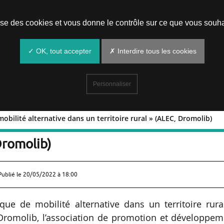
Prendre un rendez-vous
lise des cookies et vous donne le contrôle sur ce que vous souha
✓ OK, tout accepter
✗ Interdire tous les cookies
Personnaliser
bilité alternative dans un territoire rural » (ALEC, Dromolib)
e de mobilité alternative dans un
 Dromolib)
Publié le
20/05/2022 à 18:00
e de mobilité alternative dans un territoire rural
t Dromolib, l’association de promotion et développe