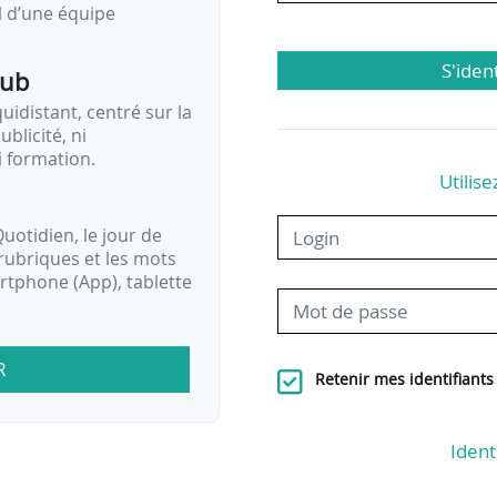
il d’une équipe
S'iden
pub
idistant, centré sur la
ublicité, ni
i formation.
Utilise
uotidien, le jour de
rubriques et les mots
artphone (App), tablette
R
Retenir mes identifiants
Ident