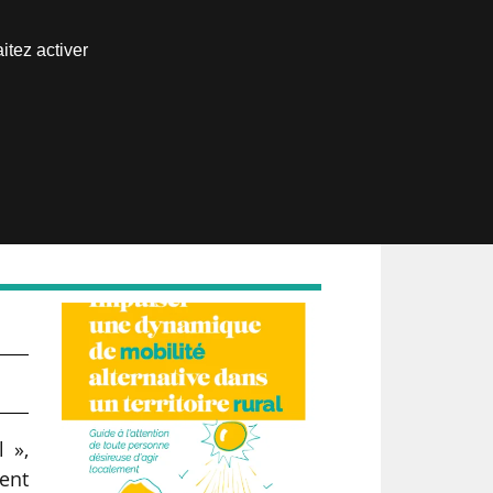
Nous joindre
itez activer
Espace abonné
 »,
ment