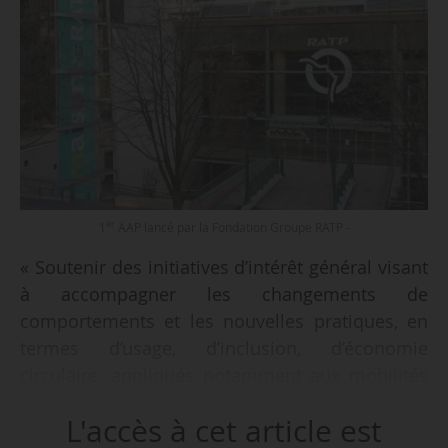
er
1
AAP lancé par la Fondation Groupe RATP -
« Soutenir des initiatives d’intérêt général visant
à accompagner les changements de
comportements et les nouvelles pratiques, en
termes d’usage, d’inclusion, d’économie
circulaire, appliqués notamment aux mobilités
actives et favorisant la complémentarité avec
L'accès à cet article est
les transports publics », tel est l’objet de l’AAP