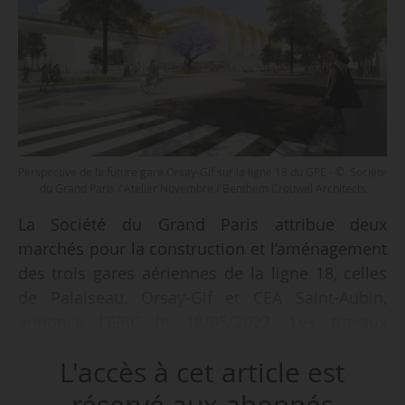
Perspective de la future gare Orsay-Gif sur la ligne 18 du GPE - © Société
du Grand Paris / Atelier Novembre / Benthem Crouwel Architects
La Société du Grand Paris attribue deux
marchés pour la construction et l’aménagement
des trois gares aériennes de la ligne 18, celles
de Palaiseau, Orsay-Gif et CEA Saint-Aubin,
annonce l’EPIC le 18/05/2022. Les travaux
démarreront à l’été 2022.
L'accès à cet article est
Le marché de travaux de clos couvert et corps
réservé aux abonnés