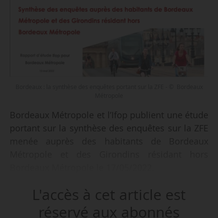
Bordeaux : la synthèse des enquêtes portant sur la ZFE - © Bordeaux
Métropole
Bordeaux Métropole et l’Ifop publient une étude
portant sur la synthèse des enquêtes sur la ZFE
menée auprès des habitants de Bordeaux
Métropole et des Girondins résidant hors
Bordeaux Métropole le 17/05/2022.
L'accès à cet article est
Les personnes interrogées se préoccupent de la
qualité de l’air. Cette étude présente le ressenti
réservé aux abonnés