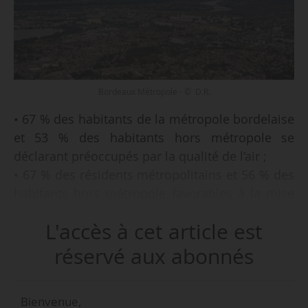
Bordeaux Métropole - © D.R.
• 67 % des habitants de la métropole bordelaise
et 53 % des habitants hors métropole se
déclarant préoccupés par la qualité de l’air ;
• 67 % des résidents métropolitains et 56 % des
habitants hors métropole favorables à la mise
en place de la ZFE ;
L'accès à cet article est
• 25 % des habitants métropolitains et 23 %
hors métropole savent ce qu’est une ZFE ;
réservé aux abonnés
tels sont les principaux enseignements de
Bienvenue,
l’étude Ifop menée auprès des habitants de