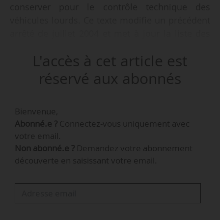
conserver pour le contrôle technique des
véhicules lourds. Ce texte modifie un précédent
arrêté de juillet 2004 et met à jour la liste des
diplômes acceptables pour devenir contrôleur,
L'accès à cet article est
tout en précisant les informations à fournir en
cas de demande d’agrément de contrôleur ou
réservé aux abonnés
de centre.
Bienvenue,
L’arrêté entre en vigueur à compter
Abonné.e ?
Connectez-vous uniquement avec
du 18/05/2022.
votre email.
Non abonné.e ?
Demandez votre abonnement
Changement de source d’énergie
découverte en saisissant votre email.
« En l’absence de ce document (l’attestation de dépôt de
dossier de réception à titre isolé pour changement de
source d’énergie, NDLR) sont présentés un document ou un
ensemble de documents permettant de connaître les
caractéristiques du véhicule. La liste des documents qui