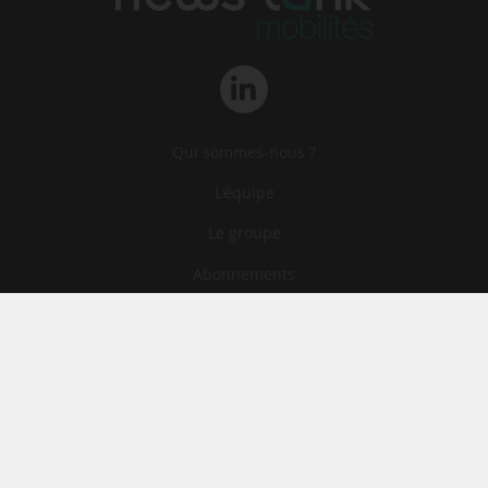
Qui sommes-nous ?
L‘équipe
Le groupe
Abonnements
Contact
Archives
CGA
Mentions légales
Confidentialité