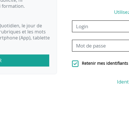
ublicité, ni
i formation.
Utilise
uotidien, le jour de
rubriques et les mots
artphone (App), tablette
R
Retenir mes identifiants
Ident