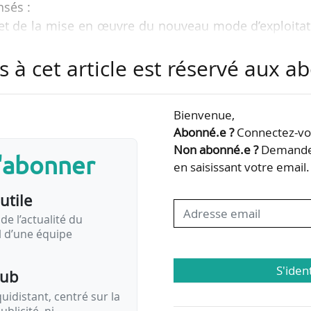
nsés :
 et de la mise en œuvre du nouveau mode d’exploitat
’Eurométropole de Metz (Moselle) ;
s à cet article est réservé aux 
 du service de transport de personnes - ligne 18 du G
Hauts-de-Seine).
Bienvenue,
loupe) publie quatre marchés clos le 07/06/2022 :
Abonné.e ?
Connectez-vou
nges multimodaux ;
Non abonné.e ?
Demandez
des modes actifs ;
s'abonner
en saisissant votre email.
’accessibilité ;
n et orientations relatives aux points…
utile
de l’actualité du
il d’une équipe
S'iden
pub
idistant, centré sur la