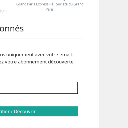
Grand Paris Express - © Société du Grand
Paris
ion
abonnés
rand
s uniquement avec votre email.
 votre abonnement découverte
tifier / Découvrir