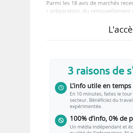
Parmi les 18 avis de marchés rece
• préparation, du renouvellement
du réseau de transport urbain de l
L'accè
• contrat relatif à l’exploitation
Paris Express (Yvelines, Essonne, 
La CA du Nord Grande-Terre (Guade
• programmation de pôles d’écha
• élaboration du schéma directeur 
3 raisons de 
• élaboration du schéma directeur d
• diagnostic, amélioration, créatio
L’info utile en temps 
En 10 minutes, faites le tour 
secteur. Bénéficiez du trava
expérimentée.
100% d’info, 0% de 
Un média indépendant et équ