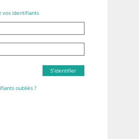
z vos identifiants
S'identifier
ifiants oubliés ?