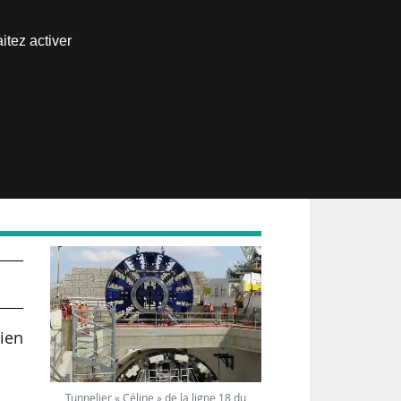
Nous joindre
itez activer
Espace abonné
22
dien
Tunnelier « Céline » de la ligne 18 du