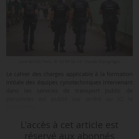
Gare de l’Est, Paris - © CC BY-SA 3.0 - Claude Truong-Ngoc
Le cahier des charges applicable à la formation
initiale des équipes cynotechniques intervenant
dans les services de transport public de
personnes est publié par arrêté au JO le
11/05/2022.
L'accès à cet article est
L’arrêté est notamment pris en application des
articles L. 1632-3 et R. 1632-2 à R. 1632-9 du
réservé aux abonnés