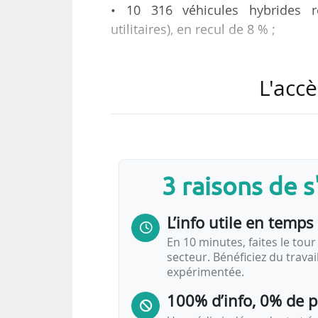
• 10 316 véhicules hybrides re
utilitaires), en recul de 8 % ;
tels sont les chiffres du rapport m
L'accè
Les parts de marché :
• VP électriques : 11,7 % ;
• VUL électriques : 3,6 % ;
• VP hybrides rechargeables : 9,4 %
3 raisons de 
En 2022, les immatriculations c
L’info utile en temps 
électriques par rapport à la même
• 60 361 véhicules légers électrique
En 10 minutes, faites le tour 
secteur. Bénéficiez du trava
• 39 804 véhicules hybrides rechar
expérimentée.
« Les immatriculations de véhicules él
100% d’info, 0% de 