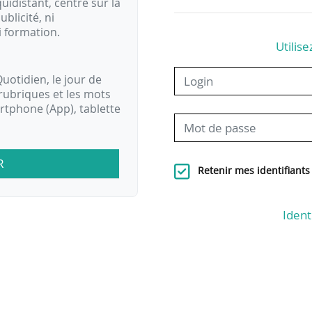
idistant, centré sur la
ublicité, ni
i formation.
Utilise
uotidien, le jour de
rubriques et les mots
artphone (App), tablette
R
Retenir mes identifiants
Ident