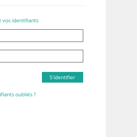
z vos identifiants
S'identifier
ifiants oubliés ?