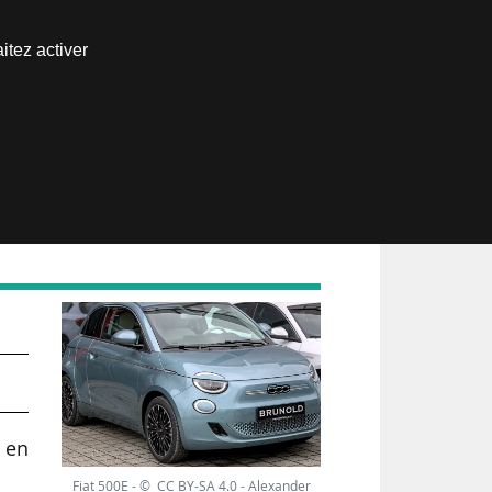
Nous joindre
itez activer
Espace abonné
s en
Fiat 500E - © CC BY-SA 4.0 - Alexander