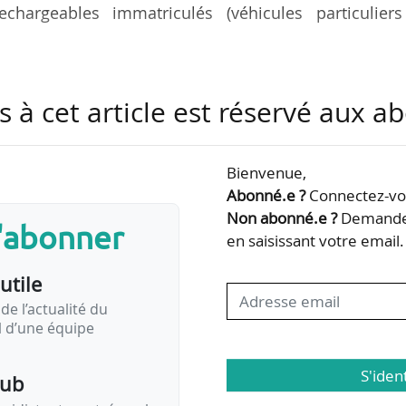
chargeables immatriculés (véhicules particuliers
ensuel d’Avere-France, publié le 06/05/2022.
s à cet article est réservé aux 
Bienvenue,
Abonné.e ?
Connectez-vou
.
Non abonné.e ?
Demandez
s'abonner
en saisissant votre email.
umulées sont en forte hausse pour les véhicules 10
utile
 période en 2021 :
s (+38 %) ;
de l’actualité du
il d’une équipe
geables (-7 %).
ectriques et hybrides rechargeables se sont maintenues à un…
S'iden
pub