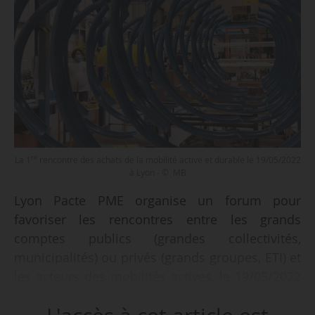
re
La 1
rencontre des achats de la mobilité active et durable le 19/05/2022
à Lyon - © MB
Lyon Pacte PME organise un forum pour
favoriser les rencontres entre les grands
comptes publics (grandes collectivités,
municipalités) ou privés (grands groupes, ETI) et
les acteurs des mobilités actives, le 19/05/2022
à Lyon, avec l’appui du Grand Lyon, de CARA et
de sa filière mobilité active CARA Active Mobility.