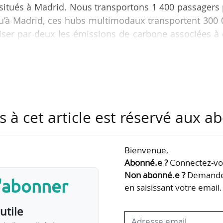
situés à Madrid. Nous transportons 1 400 passagers
qu’à Madrid, ces hubs multimodaux transportent 300
iser par deux les émissions de carbone associées à
g, directeur général adjoint en charge de la maîtr
onnementale 2030 chez Vinci Autoroutes, à News Tank
isés depuis 2012 dans diverses régions. Le montant t
s à cet article est réservé aux 
€. Il s’agit des dépenses 2012-2021 dans le cadre 
Bienvenue,
Abonné.e ?
Connectez-vou
Non abonné.e ?
Demandez
s'abonner
en saisissant votre email.
utile