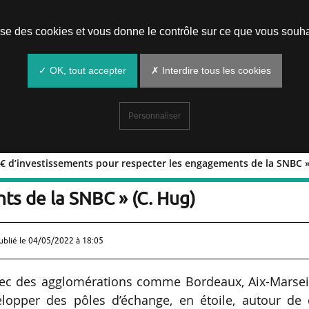
Prendre un rendez-vous
lise des cookies et vous donne le contrôle sur ce que vous souha
✓ OK, tout accepter
✗ Interdire tous les cookies
Personnaliser
d€ d’investissements pour respecter les engagements de la SNBC »
à 70 Md€ d’investissements pour
ts de la SNBC » (C. Hug)
ublié le
04/05/2022 à 18:05
c des agglomérations comme Bordeaux, Aix-Marseil
opper des pôles d’échange, en étoile, autour de 