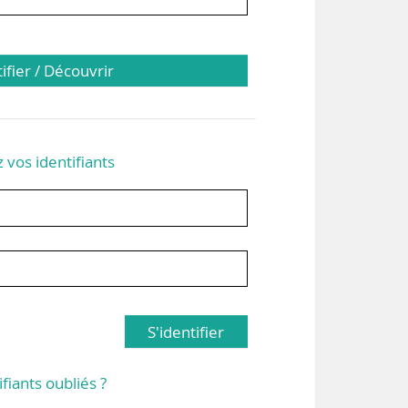
tifier / Découvrir
z vos identifiants
S'identifier
ifiants oubliés ?