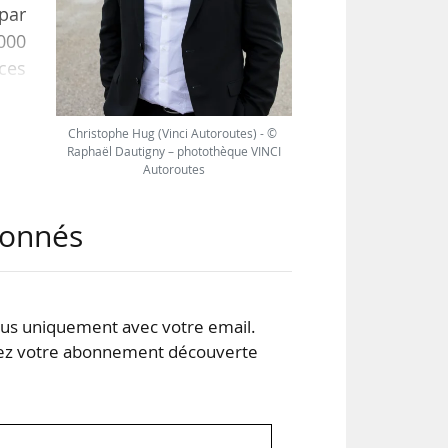
 par
 000
 ces
ise
 le
Christophe Hug (Vinci Autoroutes) - ©
Raphaël Dautigny – photothèque VINCI
Autoroutes
otal
abonnés
des
s uniquement avec votre email.
 votre abonnement découverte