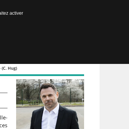
Nous joindre
itez activer
Espace abonné
 (C. Hug)
le-
ces