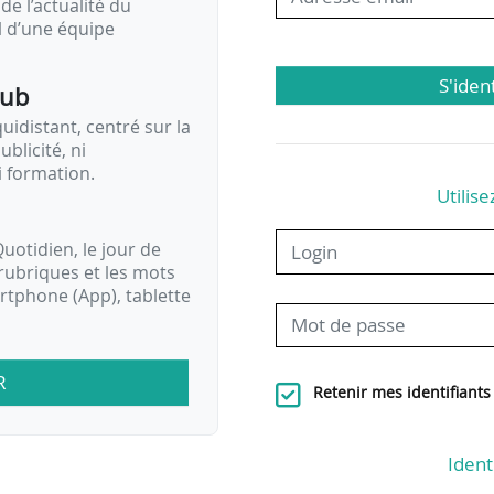
de l’actualité du
il d’une équipe
S'iden
pub
idistant, centré sur la
ublicité, ni
i formation.
Utilise
uotidien, le jour de
rubriques et les mots
artphone (App), tablette
R
Retenir mes identifiants
Ident