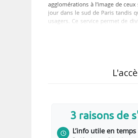
agglomérations à l’image de ceux 
jour dans le sud de Paris tandis 
usagers. Ce service permet de div
trajets », déclare Christophe Hu
d’ouvrage et de l’ambition envir
04/05/2022.
« Des investissements ont été réal
L'accè
de ces projets s’élève à 7,2 Md
contrats…
3 raisons de 
L’info utile en temps 