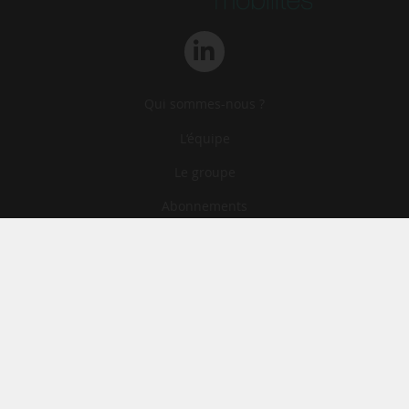
Qui sommes-nous ?
L‘équipe
Le groupe
Abonnements
Contact
Archives
CGA
Mentions légales
Confidentialité