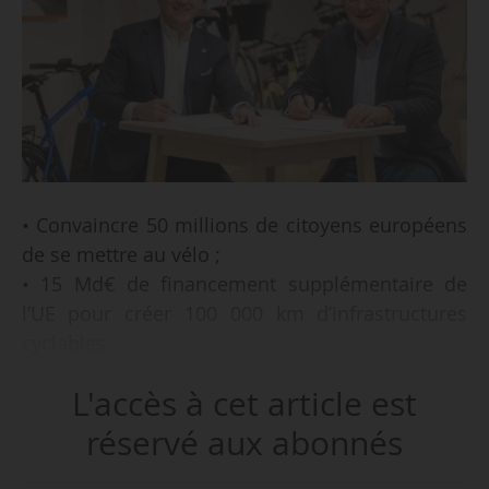
• Convaincre 50 millions de citoyens européens
de se mettre au vélo ;
• 15 Md€ de financement supplémentaire de
l’UE pour créer 100 000 km d’infrastructures
cyclables ;
• quinze stratégies cyclistes nationales à
L'accès à cet article est
déployer ;
• 500 M€ d’incitations fiscales et financières à
réservé aux abonnés
l’achat et utilisation de vélos ;