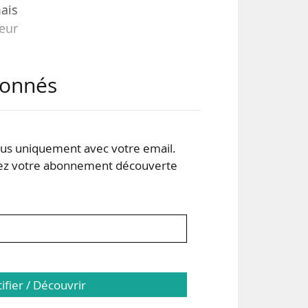
mais
eur
abonnés
VLS
e, à
 qui
les
s uniquement avec votre email.
 votre abonnement découverte
tifier / Découvrir