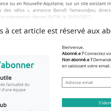
ance ou en Nouvelle-Aquitaine, sur un site existant 
s des vélos », annonce Benoît Yameundjeu, direct
ne intervention devant l’AJTM, le 26/01/2022.
s à cet article est réservé aux 
ment entamé en mars 2021, les deux opérateurs de 
s atteignons la taille critique pour que l’entrepris
reprise la dynamique d’appel d’offres des collectivités,
Bienvenue,
quipe désormais commune d’ingénieurs R&D constitue 
Abonné.e ?
Connectez-vou
Non abonné.e ?
Demandez
s'abonner
en saisissant votre email.
utile
de l’actualité du
il d’une équipe
S'iden
pub