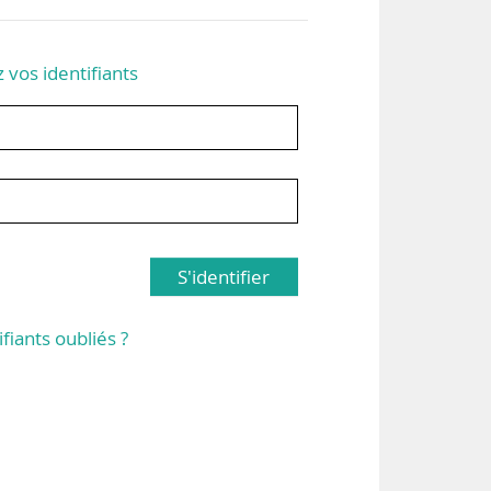
z vos identifiants
S'identifier
ifiants oubliés ?