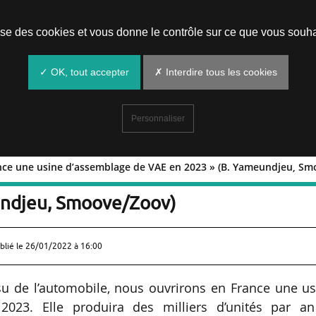
Prendre un rendez-vous
lise des cookies et vous donne le contrôle sur ce que vous souha
✓ OK, tout accepter
✗ Interdire tous les cookies
Personnaliser
ance une usine d’assemblage de VAE en 2023 » (B. Yameundjeu, S
en France une usine d’assemblage de
undjeu, Smoove/Zoov)
blié le
26/01/2022 à 16:00
ssu de l’automobile, nous ouvrirons en France une u
2023. Elle produira des milliers d’unités par an