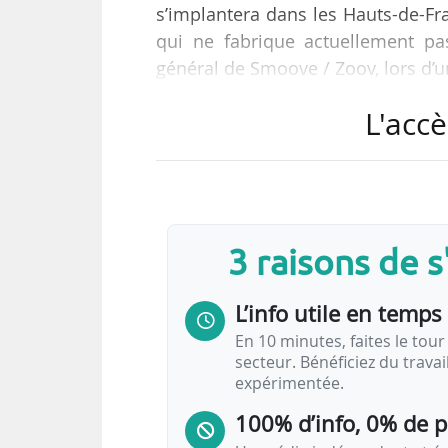
s’implantera dans les Hauts-de-Fr
qui ne fabrique actuellement pa
général de Smoove / Zoov, lors d’u
L'accè
Dans la continuité du rapproche
ont fusionné en une entité : « Nou
l’équilibre, soit rentable une fois 
a été ralentie en 2020-2021. L’é
deux tiers des…
3 raisons de 
L’info utile en temps 
En 10 minutes, faites le tour 
secteur. Bénéficiez du trava
expérimentée.
100% d’info, 0% de 