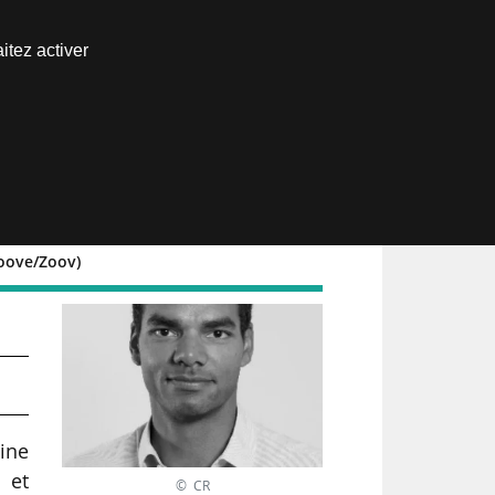
Nous joindre
itez activer
Espace abonné
moove/Zoov)
sine
 et
© CR