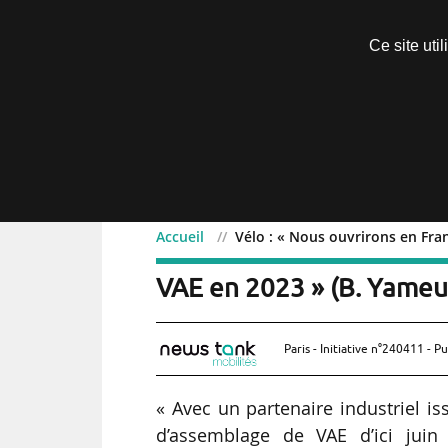
Découvrir sans engagement
Ce site uti
Menu
Accueil
Vélo : « Nous ouvrirons en Fr
Vélo : « Nous ouvrirons 
VAE en 2023 » (B. Yame
Paris - Initiative n°240411 - Pu
« Avec un partenaire industriel i
d’assemblage de VAE d’ici juin 