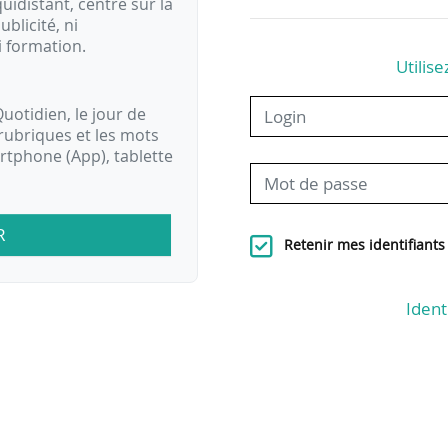
idistant, centré sur la
ublicité, ni
i formation.
Utilise
uotidien, le jour de
rubriques et les mots
artphone (App), tablette
R
Retenir mes identifiants
Ident