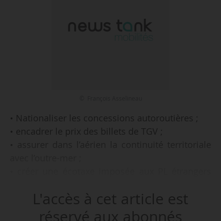
© François Asselineau
• Nationaliser les concessions autoroutières ;
• encadrer le prix des billets de TGV ;
• assurer dans l’aérien la continuité territoriale
avec l’outre-mer ;
• créer une écotaxe imposée aux PL étrangers
utilisant les infrastructures nationales ;
L'accès à cet article est
telles sont quelques-unes des propositions de
réservé aux abonnés