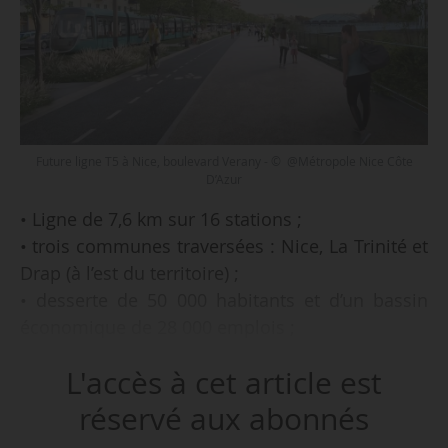
Future ligne T5 à Nice, boulevard Verany - © @Métropole Nice Côte
D’Azur
• Ligne de 7,6 km sur 16 stations ;
• trois communes traversées : Nice, La Trinité et
Drap (à l’est du territoire) ;
• desserte de 50 000 habitants et d’un bassin
économique de 28 000 emplois ;
• temps de trajet : 25 minutes entre les deux
L'accès à cet article est
terminus, la commune de Drap et le Palais des
art et de la culture de Nice, soit 10-15 minutes
réservé aux abonnés
de moins qu’en voiture ;