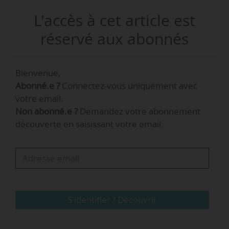
L'accès à cet article est
Depuis 2006, Laurent Taupin travaillait au sein
du groupe Renault, où il avait notamment la
réservé aux abonnés
responsabilité du développement du véhicule
autonome.
Bienvenue,
Abonné.e ?
Connectez-vous uniquement avec
Fondée en 2014, Ecov compte 80 collaborateurs
votre email.
répartis sur le territoire français (Nantes, Paris,
Non abonné.e ?
Demandez votre abonnement
Lyon, Strasbourg, Rennes, Chambéry, Grenoble,
découverte en saisissant votre email.
Toulouse, Bordeaux). L’entreprise mobilise la
technologie (software, data) pour « créer un
opérateur de mobilité nouvelle génération ».
S'identifier / Découvrir