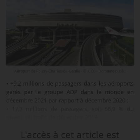
Aéroport de Roissy-Charles-de-Gaulle - © CC0 - Domaine public
• +9,2 millions de passagers dans les aéroports
gérés par le groupe ADP dans le monde en
décembre 2021 par rapport à décembre 2020 ;
• 17,7 millions de passagers, soit 66,9 % du
niveau du trafic de décembre 2019 ;
• +3,3 millions de passagers pour Paris Aéroport
L'accès à cet article est
(Roissy et Orly) par rapport à décembre 2020 ;