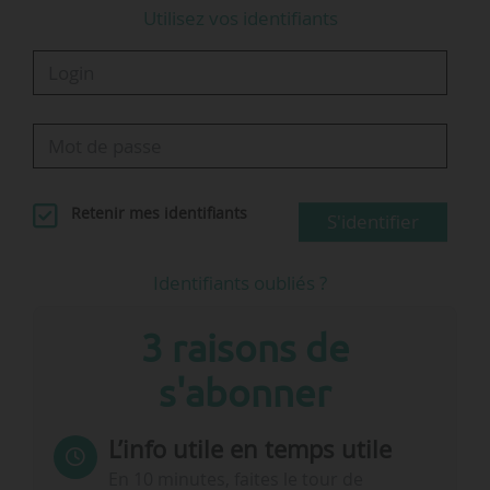
Utilisez vos identifiants
quatrième trimestre 2021, malgré une fin…
Retenir mes identifiants
S'identifier
Identifiants oubliés ?
3 raisons de
s'abonner
L’info utile en temps utile
En 10 minutes, faites le tour de