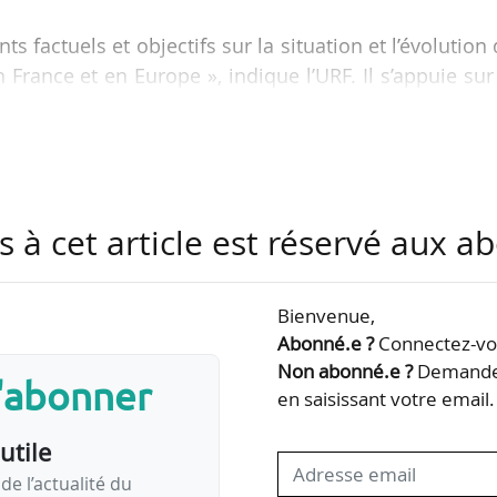
factuels et objectifs sur la situation et l’évolution
France et en Europe », indique l’URF. Il s’appuie sur
 internationaux tels que le Cerema, l’ASFA, Eurostat,
ission européenne…
0 ans de la mobilité dans plusieurs domaines : rout
nergie & environnement, intermodalité et économie 
s à cet article est réservé aux 
Bienvenue,
Abonné.e ?
Connectez-vou
Non abonné.e ?
Demandez
s'abonner
en saisissant votre email.
utile
de l’actualité du