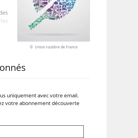
 des
 les
 les
© Union routière de France
e et
des
abonnés
s uniquement avec votre email.
 votre abonnement découverte