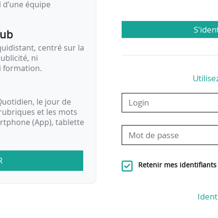
il d’une équipe
S'iden
pub
idistant, centré sur la
ublicité, ni
i formation.
Utilise
uotidien, le jour de
rubriques et les mots
artphone (App), tablette
R
Retenir mes identifiants
Ident