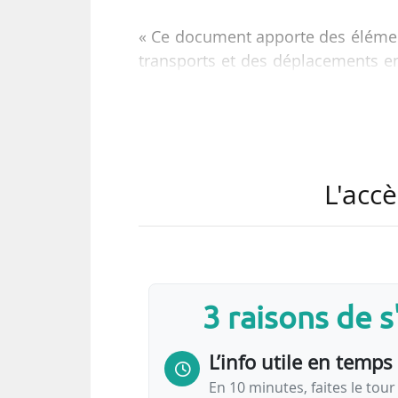
« Ce document apporte des éléments 
transports et des déplacements en 
chiffres d’organismes nationaux et
SDES, le CNIR, la DGITM, la Comm
L’URF y retrace l’évolution sur 1
sécurité routière, véhicules, é
L'accè
transports.
3 raisons de 
L’info utile en temps 
…
En 10 minutes, faites le tour 