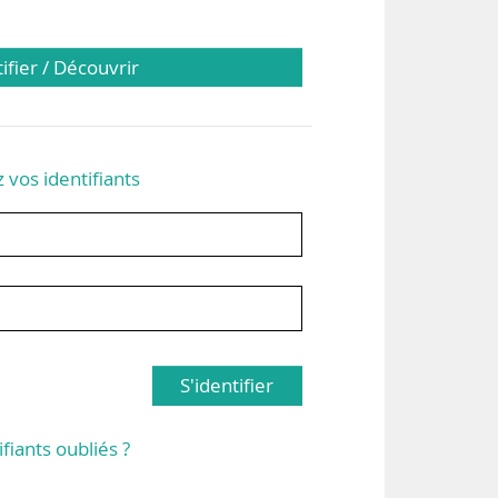
tifier / Découvrir
z vos identifiants
S'identifier
ifiants oubliés ?