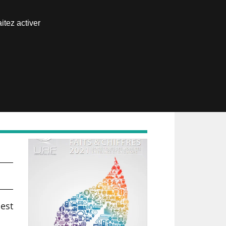
Nous joindre
itez activer
Espace abonné
 en
 est