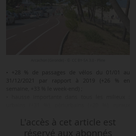
Arcachon (Gironde) - © CC BY-SA 3.0 - Pline
• +28 % de passages de vélos du 01/01 au
31/12/2021 par rapport à 2019 (+26 % en
semaine, +33 % le week-end) ;
• hausse importante dans tous les milieux :
urbains (+31 %), périurbains (+20 %), ruraux
(+14 %) et sur les véloroutes EuroVelo en France
L'accès à cet article est
(+19 %) ;
• stabilité par rapport à 2020 : stable dans les
réservé aux abonnés