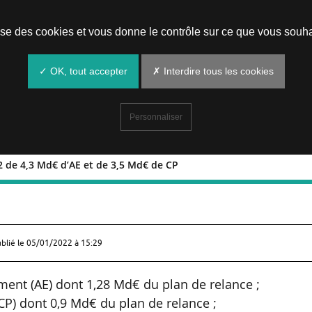
Prendre un rendez-vous
lise des cookies et vous donne le contrôle sur ce que vous souha
✓ OK, tout accepter
✗ Interdire tous les cookies
Personnaliser
22 de 4,3 Md€ d’AE et de 3,5 Md€ de CP
tial 2022 de 4,3 Md€ d’AE et de 3,5 Md
ublié le
05/01/2022 à 15:29
ment (AE) dont 1,28 Md€ du plan de relance ;
CP) dont 0,9 Md€ du plan de relance ;