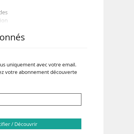
des
tion
abonnés
2022
des
s uniquement avec votre email.
 votre abonnement découverte
tifier / Découvrir