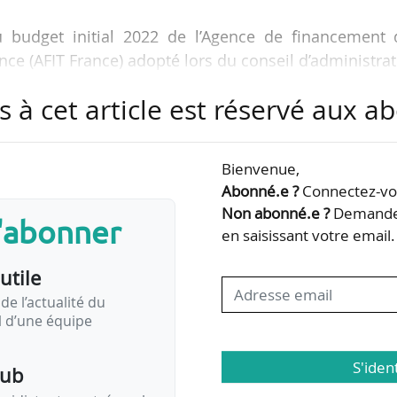
du budget initial 2022 de l’Agence de financement 
nce (AFIT France) adopté lors du conseil d’administra
5/12/2021.
s à cet article est réservé aux 
i identiques par rapport à 2021, ce budget initial 
 65 % des autorisations d’engagement et de 20 % 
Bienvenue,
2020.
Abonné.e ?
Connectez-vou
Non abonné.e ?
Demandez
lan de relance
s'abonner
en saisissant votre email.
s principes suivants :
utile
de l’actualité du
il d’une équipe
S'iden
pub