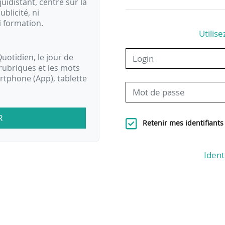
idistant, centré sur la
ublicité, ni
i formation.
Utilise
uotidien, le jour de
rubriques et les mots
artphone (App), tablette
R
Retenir mes identifiants
Ident