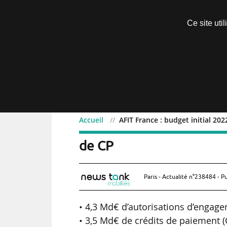
Découvrir sans engagement
Ce site uti
Menu
Accueil
AFIT France : budget initial 20
AFIT France : budget ini
de CP
Paris - Actualité n°238484 - P
• 4,3 Md€ d’autorisations d’engage
• 3,5 Md€ de crédits de paiement (