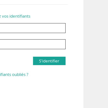
z vos identifiants
S'identifier
ifiants oubliés ?