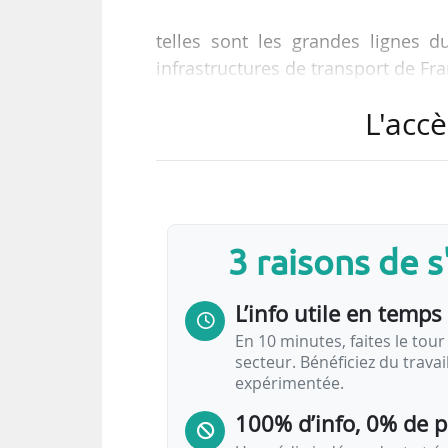
telles sont les grandes lignes 
infrastructures de transport de Fra
présidé par Christophe Béchu le 1
L'accè
Si les montants globaux sont quas
représente une augmentation de
crédits de paiement par rapport à 
Un budget 2022 dopé par le p
3 raisons de 
Ce budget 2022 s’inscrit dans le respect de
L’info utile en temps 
la trajectoire de la
LOM
;
En 10 minutes, faites le tour 
la mise en œuvre du plan de relance ;
secteur. Bénéficiez du trava
expérimentée.
le…
100% d’info, 0% de 