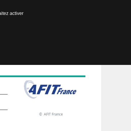
Nous joindre
itez activer
Espace abonné
€
© AFIT France