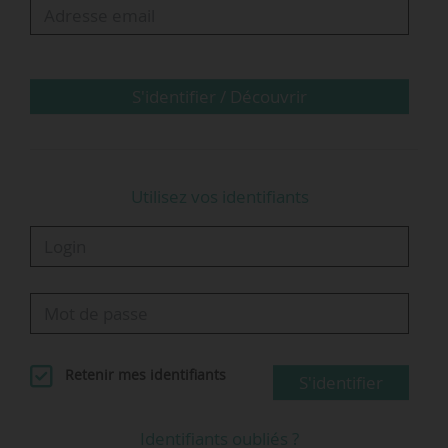
territoriales et AOM, des gestionnaires et
délégataires des autoroutes, des acteurs du
ferroviaire, des transports publics et des ports
fluviaux sont attendus. Des acteurs de
S'identifier / Découvrir
l’innovation interviendront également : start-up,
entreprises, centres et…
Utilisez vos identifiants
Retenir mes identifiants
S'identifier
Identifiants oubliés ?