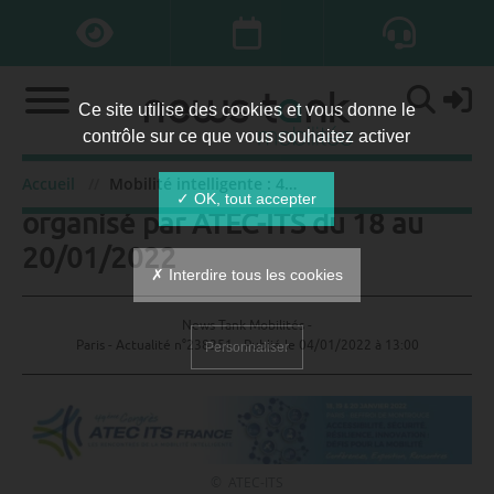
Ce site utilise des cookies et vous donne le
contrôle sur ce que vous souhaitez activer
e
Mobilité intelligente : 49
congrès
e
Accueil
Mobilité intelligente : 49
congrès organisé par ATE
✓ OK, tout accepter
organisé par ATEC-ITS du 18 au
20/01/2022
✗ Interdire tous les cookies
News Tank Mobilités -
Paris - Actualité n°238351 - Publié le
04/01/2022 à 13:00
Personnaliser
© ATEC-ITS