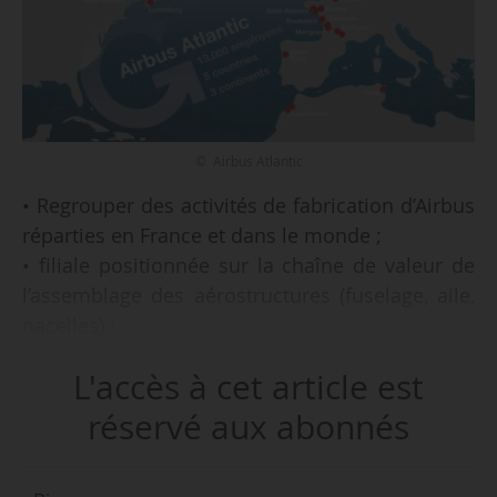
© Airbus Atlantic
• Regrouper des activités de fabrication d’Airbus
réparties en France et dans le monde ;
• filiale positionnée sur la chaîne de valeur de
l’assemblage des aérostructures (fuselage, aile,
nacelles) ;
• volume d’affaires de 3,5 Md€ ;
L'accès à cet article est
tels sont les objectifs et caractéristiques
réservé aux abonnés
d’Airbus Atlantic, filiale à 100 % d’Airbus, créée le
01/01/2022, indique le groupe aéronautique le