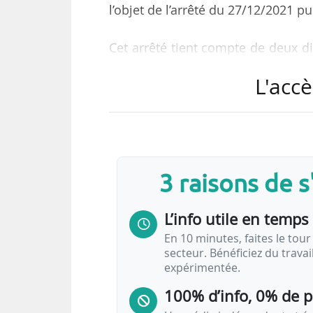
l’objet de l’arrêté du 27/12/2021 p
Cet arrêté tient compte de deux d
la qualification initiale et à la 
L'accè
routiers affectés aux transports 
relative au permis de conduire.
Ce texte pris par le Ministère de 
indique que les conducteurs salar
3 raisons de 
assurer des prestations de transpo
L’info utile en temps 
En 10 minutes, faites le tour 
secteur. Bénéficiez du trava
expérimentée.
100% d’info, 0% de 