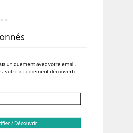
ve à
ules
abonnés
2006
orts
s uniquement avec votre email.
vent
 votre abonnement découverte
tifier / Découvrir