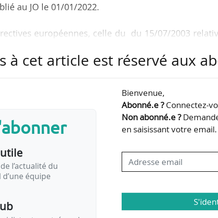
ublié au JO le 01/01/2022.
irectives européennes, celle du du 15/07/2003 relati
formation continue des conducteurs de certains véhic
s à cet article est réservé aux 
de marchandises ou de voyageurs, et celle du 20/12/
Bienvenue,
l’Intérieur et le ministre délégué chargé des Transp
Abonné.e ?
Connectez-vou
iés de plus de 18 ans et de moins de 20 ans ne peu
Non abonné.e ?
Demandez
s'abonner
rt scolaire que s’ils bénéficient des mesures…
en saisissant votre email.
utile
de l’actualité du
il d’une équipe
S'iden
pub