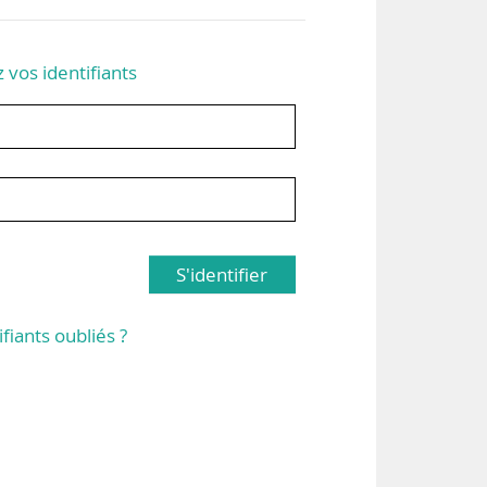
z vos identifiants
S'identifier
ifiants oubliés ?