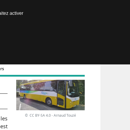
Nous joindre
itez activer
Espace abonné
rs
© CC BY-SA 4.0 - Arnaud Touzé
les
 est