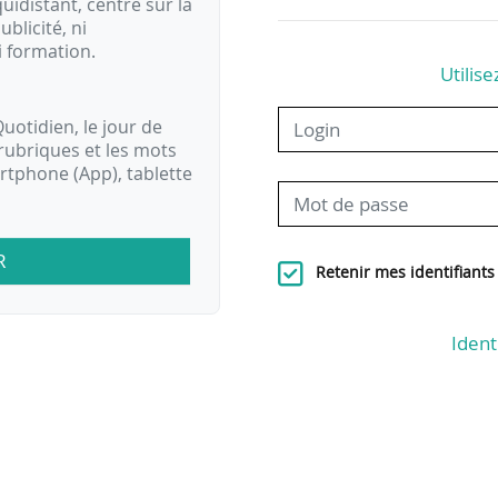
idistant, centré sur la
ublicité, ni
i formation.
Utilise
uotidien, le jour de
rubriques et les mots
artphone (App), tablette
R
Retenir mes identifiants
Ident