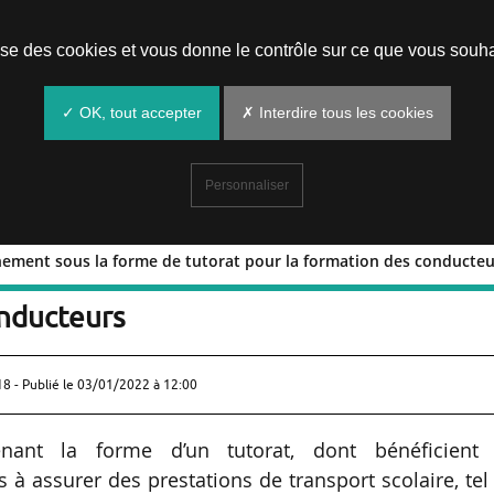
Prendre un rendez-vous
lise des cookies et vous donne le contrôle sur ce que vous souha
✓ OK, tout accepter
✗ Interdire tous les cookies
Personnaliser
nement sous la forme de tutorat pour la formation des conducteu
compagnement sous la forme de tutorat
onducteurs
18 - Publié le
03/01/2022 à 12:00
enant la forme d’un tutorat, dont bénéficient 
à assurer des prestations de transport scolaire, tel