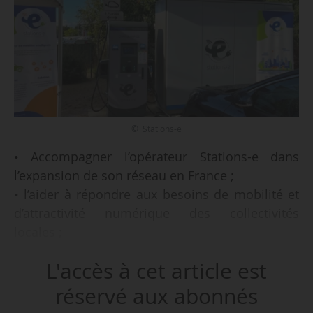
© Stations-e
• Accompagner l’opérateur Stations-e dans
l’expansion de son réseau en France ;
• l’aider à répondre aux besoins de mobilité et
d’attractivité numérique des collectivités
locales ;
• des fonds utiles pour doubler ses effectifs en
L'accès à cet article est
2022 et accélérer la production et le
déploiement de stations de recharge ;
réservé aux abonnés
• déploiement de 10 000 stations multi-services