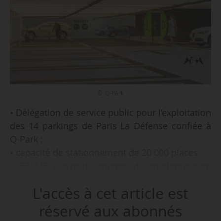
© Q-Park
• Délégation de service public pour l’exploitation
des 14 parkings de Paris La Défense confiée à
Q-Park ;
• capacité de stationnement de 20 000 places
• 37 M€ d’investissements de modernisation
(rénovation et amélioration) ;
L'accès à cet article est
• contrat d’une durée de 8 ans à compter du
01/01/2022 ;
réservé aux abonnés