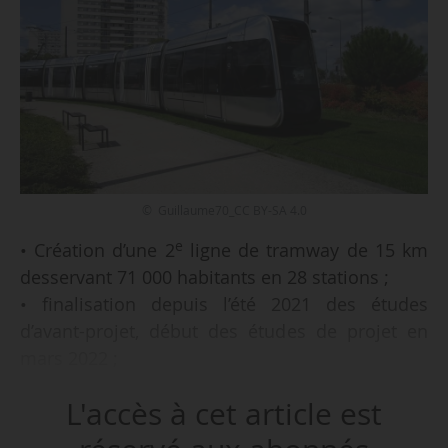
© Guillaume70_CC BY-SA 4.0
e
• Création d’une 2
ligne de tramway de 15 km
desservant 71 000 habitants en 28 stations ;
• finalisation depuis l’été 2021 des études
d’avant-projet, début des études de projet en
mars 2022 ;
• sélection de Certifer comme organisme
L'accès à cet article est
qualifié agréé sur l’insertion urbaine du projet ;
• préparation de l’enquête publique et de la