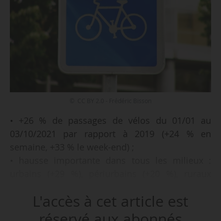
© CC BY 2.0 - Frédéric Bisson
• +26 % de passages de vélos du 01/01 au
03/10/2021 par rapport à 2019 (+24 % en
semaine, +33 % le week-end) ;
• hausse importante dans tous les milieux :
urbains (+29 %), périurbains (+20 %), ruraux
(+12 %) et sur les véloroutes EuroVelo en France
L'accès à cet article est
(+15 %) ;
• comme les mois précédents, la situation est
réservé aux abonnés