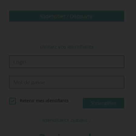
L’AMI visant une occupation temporaire du
domaine public en vue d’une activité de location
S'identifier / Découvrir
de trottinettes en libre-service sans station et
sans attache a été ouvert par cette municipalité
du 08/07 au 20/07/2021. Plusieurs opérateurs
Utilisez vos identifiants
dont Tier Mobility y…
Retenir mes identifiants
S'identifier
Identifiants oubliés ?