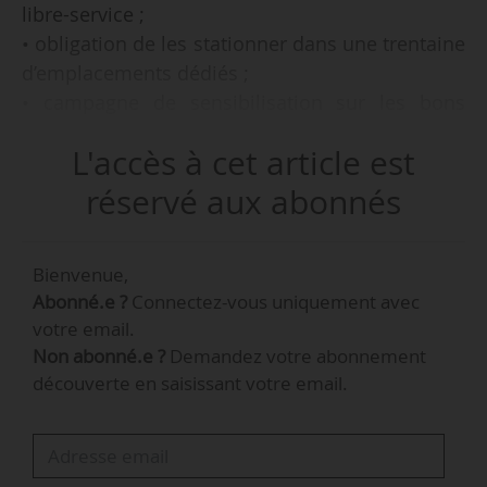
libre-service ;
• obligation de les stationner dans une trentaine
d’emplacements dédiés ;
• campagne de sensibilisation sur les bons
usages de la trottinette ;
L'accès à cet article est
• expérimentation de six mois renouvelable une
fois ;
réservé aux abonnés
• mise en service depuis le 05/10/2021 ;
Bienvenue,
telles sont les modalités du contrat remporté
Abonné.e ?
Connectez-vous uniquement avec
par Dott auprès de la ville de Rillieux-la-Pape
votre email.
(Rhône), annonce l’opérateur le 05/10/2021.
Non abonné.e ?
Demandez votre abonnement
découverte en saisissant votre email.
Cette extension dans une commune du Grand
Lyon constitue une première au sein de cette
Métropole.