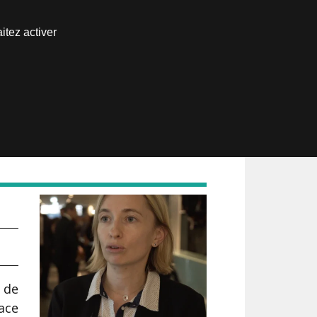
Nous joindre
itez activer
Espace abonné
 de
ace