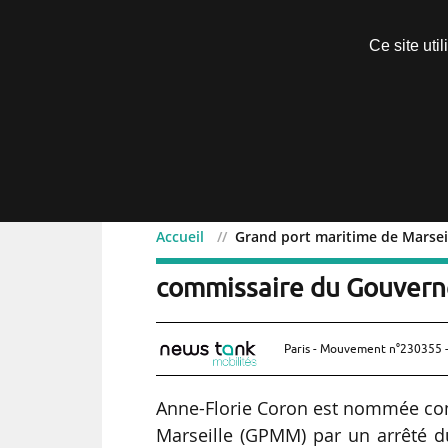
Découvrir sans engagement
Ce site uti
Menu
Accueil
Grand port maritime de Marsei
Grand port maritime de M
commissaire du Gouver
Paris - Mouvement n°230355 -
Anne-Florie Coron est nommée co
Marseille (GPMM) par un arrêté d