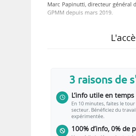
Marc Papinutti, directeur général
GPMM depuis mars 2019.
Anne-Florie Coron est adjointe au
L'accè
auparavant chargée de la sous-
nouveaux produits énergétiques au
depuis mai 2017.
Anne-Florie Coron est diplômée de
3 raisons de 
depuis mars 2012.
L’info utile en temps 
En 10 minutes, faites le tour 
…
secteur. Bénéficiez du trava
expérimentée.
100% d’info, 0% de 