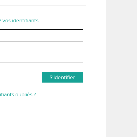
z vos identifiants
S'identifier
ifiants oubliés ?