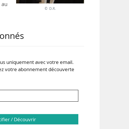
t au
© D.R.
tait
abonnés
des
imat
s uniquement avec votre email.
ines
 votre abonnement découverte
tifier / Découvrir