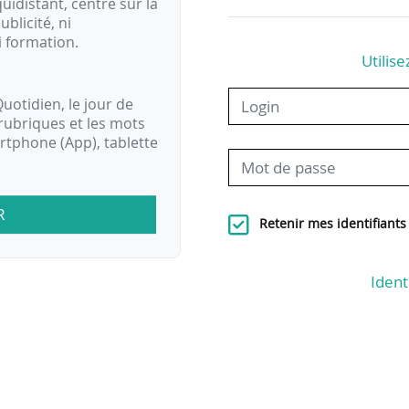
idistant, centré sur la
ublicité, ni
i formation.
Utilise
uotidien, le jour de
rubriques et les mots
artphone (App), tablette
R
Retenir mes identifiants
Ident