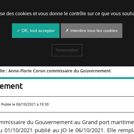
Prendre un rendez-vous
lise des cookies et vous donne le contrôle sur ce que vous souha
✓ OK, tout accepter
✗ Interdire tous les cookies
Personnaliser
lle : Anne-Florie Coron commissaire du Gouvernement
arseille : Anne-Florie Coron
nement
 Publié le
06/10/2021 à 10:30
mmissaire du Gouvernement au Grand port maritime
u 01/10/2021 publié au JO le 06/10/2021. Elle rempl