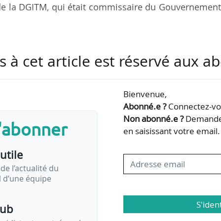
 de la DGITM, qui était commissaire du Gouvernemen
 directeur général de la DGITM depuis 2021. Elle é
s à cet article est réservé aux 
direction de la sécurité d’approvisionnement et 
 sein de la Direction générale de l’énergie et du cl
Bienvenue,
Abonné.e ?
Connectez-vou
 l’École Polytechnique et ingénieure en chef des m
Non abonné.e ?
Demandez
s'abonner
en saisissant votre email.
utile
de l’actualité du
il d’une équipe
S'iden
pub