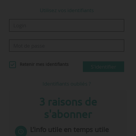
charge des Transports, Jean-Baptiste Djebbari,
Utilisez vos identifiants
avec une enveloppe initiale de 450 M€ qui a…
Retenir mes identifiants
S'identifier
Identifiants oubliés ?
3 raisons de
s'abonner
L’info utile en temps utile