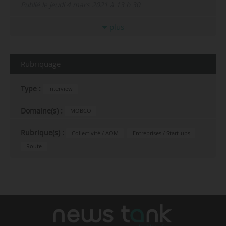
Publié le jeudi 4 mars 2021 à 13 h 30
plus
Rubriquage
Type :
Interview
Domaine(s) :
MOBCO
Rubrique(s) :
Collectivité / AOM
Entreprises / Start-ups
Route