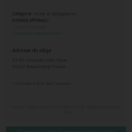
Catégorie :
AOM et délégataires
Entité(s) affiliée(s) :
-
Lacroix & Savac
-
Autocars Maisonneuve
Adresse du siège
53-55 Chaussée Jules César
95250 Beauchamp France
Consulter la fiche dans l‘annuaire
Fiche n° 11688, créée le 14/02/2021 à 12:34 - MàJ le 09/02/2024 à
15:40
Demandez votre abonnement découverte