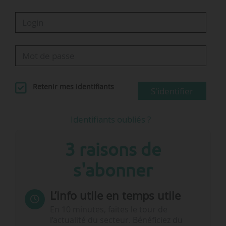
L’AEE recense 11,6 millions de…
Retenir mes identifiants
S'identifier
Identifiants oubliés ?
3 raisons de
s'abonner
L’info utile en temps utile
En 10 minutes, faites le tour de
l’actualité du secteur. Bénéficiez du