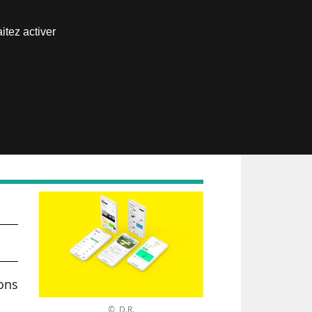
Nous joindre
itez activer
Espace abonné
ions
© D.R.