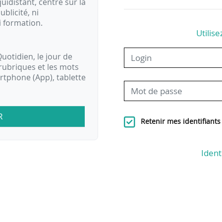
idistant, centré sur la
ublicité, ni
i formation.
Utilise
uotidien, le jour de
rubriques et les mots
artphone (App), tablette
R
Retenir mes identifiants
Ident