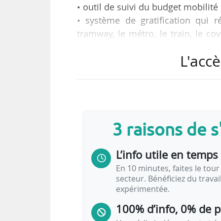
• outil de suivi du budget mobilité 
• système de gratification qui 
tramway, le métro, le train, le cov
bien la trottinette électrique ;
L'accè
• partenariats avec OuiSNCF, Citys
Zity, Caocao Mobility, Felix City Bird
• 2 000 utilisateurs à Paris ;
telles sont les fonctionnalités d
3 raisons de 
Arnould et David Atlan, le 24/06/2
L’info utile en temps 
Cette application est capable de
transports en couplant une technol
En 10 minutes, faites le tour 
secteur. Bénéficiez du trava
expérimentée.
100% d’info, 0% de 