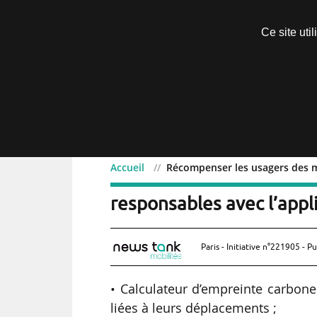
Découvrir sans engagement
Ce site uti
Menu
Accueil
Récompenser les usagers des m
Récompenser les usagers
responsables avec l’app
Paris - Initiative n°221905 - Pu
• Calculateur d’empreinte carbone
liées à leurs déplacements ;