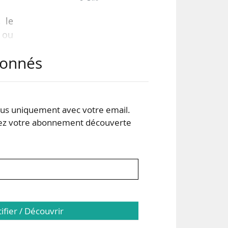
 le
o ou
abonnés
ity,
s uniquement avec votre email.
baut
 votre abonnement découverte
 de
tifier / Découvrir