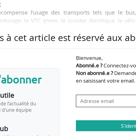
;
récompense l’usage des transports tels que le bus,
oiturage, le VTC green, le scooter électrique, le vél
s à cet article est réservé aux 
coot, RATP, Marcel, Caocao Mobility, Lime, Tier Mobil
 ;
Bienvenue,
Abonné.e ?
Connectez-vou
e l’application ROB, annoncent ses concepteurs, Thi
Non abonné.e ?
Demandez
s'abonner
021.
en saisissant votre email.
utile
 récompenser automatiquement l’usage de tous types
ogie d’identification…
de l’actualité du
il d’une équipe
S'iden
pub