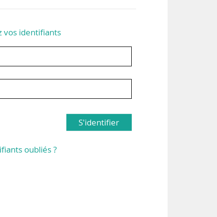
z vos identifiants
S'identifier
ifiants oubliés ?