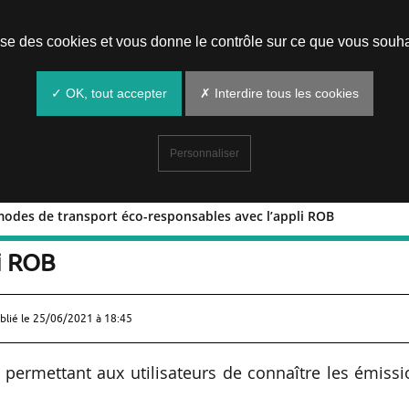
Prendre un rendez-vous
lise des cookies et vous donne le contrôle sur ce que vous souha
✓ OK, tout accepter
✗ Interdire tous les cookies
Personnaliser
odes de transport éco-responsables avec l’appli ROB
 des modes de transport éco-
li ROB
blié le
25/06/2021 à 18:45
 permettant aux utilisateurs de connaître les émiss