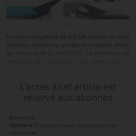
© D.R.
Émission obligataire de 800 M€ répartie en deux
tranches, annonce le groupe de transport aérien
Air France-KLM le 25/06/2021. Le règlement de
l’émission des obligations est prévu pour le
01/07/2021.
L'accès à cet article est
La première tranche de 300 M€ présente une
maturité de trois ans assortie d’un coupon
réservé aux abonnés
annuel de 3 %. La seconde tranche de 500 M€ a
une maturité de cinq ans avec un coupon
Bienvenue,
annuel de 3,875 %. Le produit de cette émission
Abonné.e ?
Connectez-vous uniquement avec
sera utilisé pour financer le remboursement de
votre email.
la dette de marché de la société et une partie de