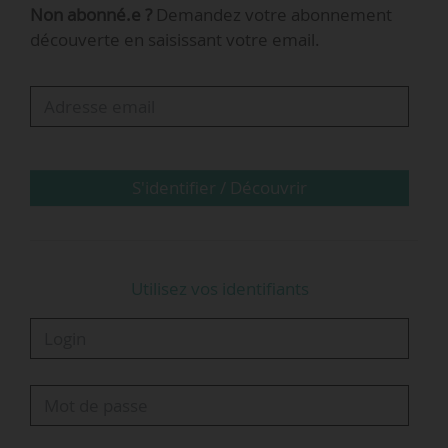
Non abonné.e ?
Demandez votre abonnement
l’aide d’État attribuée en mai 2020.
découverte en saisissant votre email.
« Cette opération s’inscrit dans la poursuite du
plan de mesures visant à renforcer le bilan,
préparer la reprise et repositionner le groupe
sur une trajectoire financière durable », indique
Air France-KLM.
S'identifier / Découvrir
Utilisez vos identifiants