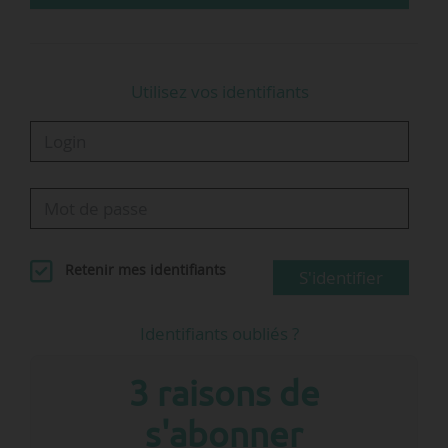
Commercialisée par TotalEnergies Marketing
France, cette carte multi-énergies et…
Utilisez vos identifiants
Retenir mes identifiants
S'identifier
Identifiants oubliés ?
3 raisons de
s'abonner