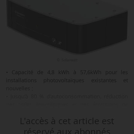
© Solarwatt
• Capacité de 4,8 kWh à 57,6kWh pour les
installations photovoltaïques existantes et
nouvelles ;
• jusqu’à 80 % d’autoconsommation, réduction
des coûts énergétiques et des émissions de
CO
;
2
L'accès à cet article est
• fourniture de composants de batterie par
BMW, également utilisés dans les VE du
réservé aux abonnés