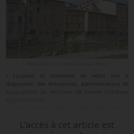
Vienne (Isère) - © CC BY-SA 4.0 - Jacques Mossot
• Location et l’entretien de vélos mis à
disposition des entreprises, administrations et
associations du territoire de Vienne Condrieu
Agglomération ;
• vélos classiques, VTT/VTC, VAE, VAE pliant, et
VTT/VTC à assistance électrique ;
L'accès à cet article est
• déploiement des vélos à partir du 01/01/2022 ;
• marché de trois ans d’une valeur de 212 000 €